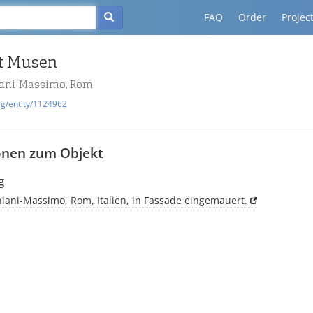
FAQ
Order
Projec
it Musen
niani-Massimo, Rom
rg/entity/1124962
onen zum Objekt
g
iniani-Massimo, Rom, Italien, in Fassade eingemauert.