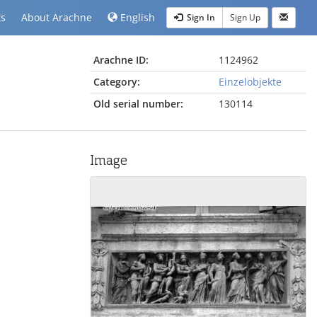
ts
About Arachne
English
Sign In
Sign Up
Arachne ID:
1124962
Category:
Einzelobjekte
Old serial number:
130114
Image