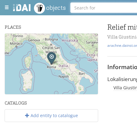
objects
Relief m
PLACES
Villa Giusti
+
arachne.dainst.o
−
Informati
Lokalisierun
Villa Giust
Leaflet
| Maps and Data ©
OpenStreetMap
.
CATALOGS
Add entity to catalogue