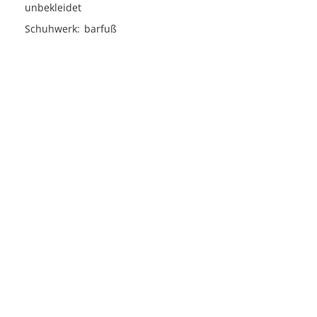
unbekleidet
Schuhwerk
barfuß
Licensed under
Creative Commons
|
Imprint
|
Privacy
| Report bugs to