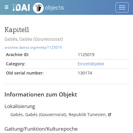
objects
Toggl
navig
Kapitell
Gabès, Gabès (Gouvernorat)
arachne.dainst.org/entity/1125019
Arachne ID:
1125019
Category:
Einzelobjekte
Old serial number:
130174
Informationen zum Objekt
Lokalisierung
Gabès, Gabès (Gouvernorat), Republik Tunesien,
Gattung/Funktion/Kulturepoche