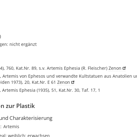
)
gen: nicht ergänzt
4), 760, Kat.Nr. 89, s.v. Artemis Ephesia (R. Fleischer)
Zenon
r, Artemis von Ephesos und verwandte Kultstatuen aus Anatolien u
iden 1973), 20, Kat.Nr. E 61
Zenon
, Artemis Ephesia (1935), 51, Kat.Nr. 30, Taf. 17, 1
n zur Plastik
nd Charakterisierung
g
Artemis
deal; weiblich; erwachsen