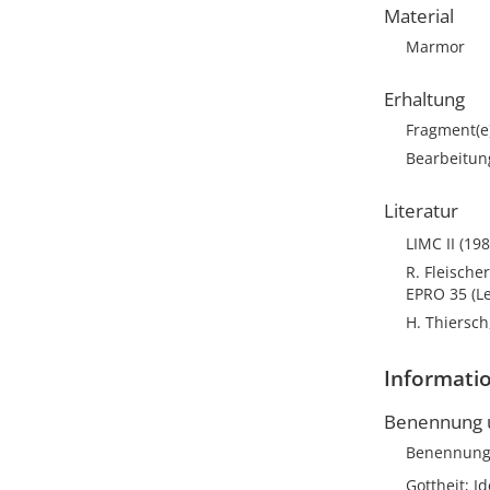
Material
Marmor
Erhaltung
Fragment(e
Bearbeitun
Literatur
LIMC II (198
R. Fleische
EPRO 35 (Le
H. Thiersch
Informatio
Benennung u
Benennun
Gottheit; I