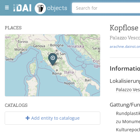
objects
Kopflose
PLACES
Palazzo Vesco
+
arachne.dainst.o
−
Informati
Lokalisierun
Palazzo Vesc
Leaflet
| Maps and Data ©
OpenStreetMap
.
Gattung/Fun
CATALOGS
Rundplasti
Add entity to catalogue
zu Monumen
Kulturepoch