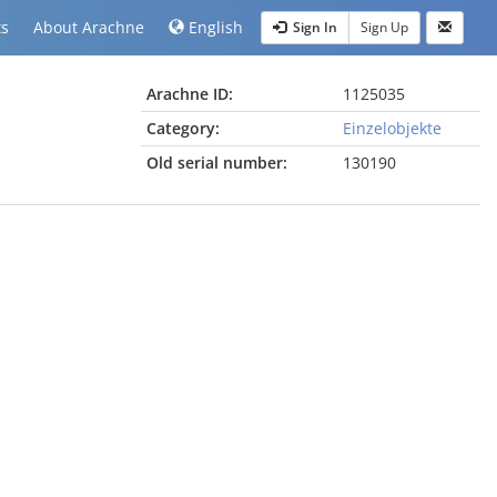
ts
About Arachne
English
Sign In
Sign Up
Arachne ID:
1125035
Category:
Einzelobjekte
Old serial number:
130190