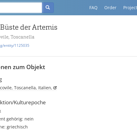
FAQ
Order
Projec
 Büste der Artemis
vile, Toscanella
rg/entity/1125035
onen zum Objekt
g
ovile, Toscanella, Italien,
ktion/Kulturepoche
k
t gehörig: nein
e: griechisch