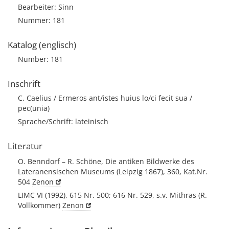
Bearbeiter: Sinn
Nummer: 181
Katalog (englisch)
Number: 181
Inschrift
C. Caelius / Ermeros ant/istes huius lo/ci fecit sua /
pec(unia)
Sprache/Schrift: lateinisch
Literatur
O. Benndorf – R. Schöne, Die antiken Bildwerke des
Lateranensischen Museums (Leipzig 1867), 360, Kat.Nr.
504
Zenon
LIMC VI (1992), 615 Nr. 500; 616 Nr. 529, s.v. Mithras (R.
Vollkommer)
Zenon