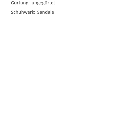
Gürtung
ungegürtet
Schuhwerk
Sandale
Licensed under
Creative Commons
|
Imprint
|
Privacy
| Report bugs to