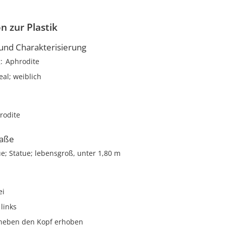
n zur Plastik
nd Charakterisierung
g
Aphrodite
eal; weiblich
rodite
aße
ue; Statue; lebensgroß, unter 1,80 m
ei
links
neben den Kopf erhoben