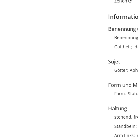
Zenon
Informatio
Benennung u
Benennun
Gottheit; Id
Sujet
Götter; Aph
Form und M
Form
Stat
Haltung
stehend, fr
Standbein
Arm links