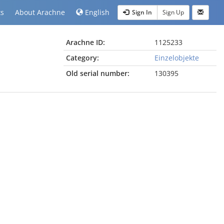
ts
About Arachne
English
Sign In
Sign Up
Arachne ID:
1125233
Category:
Einzelobjekte
Old serial number:
130395