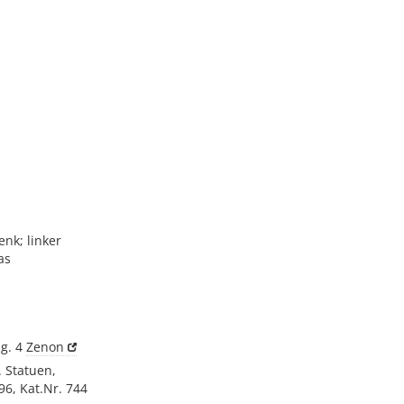
nk; linker
as
ig. 4
Zenon
 Statuen,
96, Kat.Nr. 744