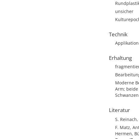
Rundplasti
unsicher
Kulturepoc
Technik
Applikation
Erhaltung
fragmentie
Bearbeitun
Moderne Be
Arm; beide
Schwanzend
Literatur
S. Reinach,
F. Matz, An
Hermen, Büs