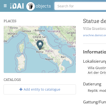
objects
Statue d
PLACES
Villa Giusti
+
arachne.dainst.o
−
Informati
Lokalisierun
Villa Giust
Leaflet
| Maps and Data ©
OpenStreetMap
.
Art der Or
CATALOGS
Datierung
Add entity to catalogue
Replik: mo
Gattung/Fun