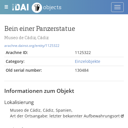
objects
Toggl
navig
Bein einer Panzerstatue
Museo de Cádiz, Cádiz
arachne.dainst.org/entity/1125322
Arachne ID:
1125322
Category:
Einzelobjekte
Old serial number:
130484
Informationen zum Objekt
Lokalisierung
Museo de Cádiz, Cádiz, Spanien,
Art der Ortsangabe: letzter bekannter Aufbewahrungsort