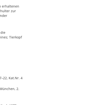
h erhaltenen
hulter zur
ander
 die
ines; Tierkopf
7–22, Kat.Nr. 4
u München, 2.