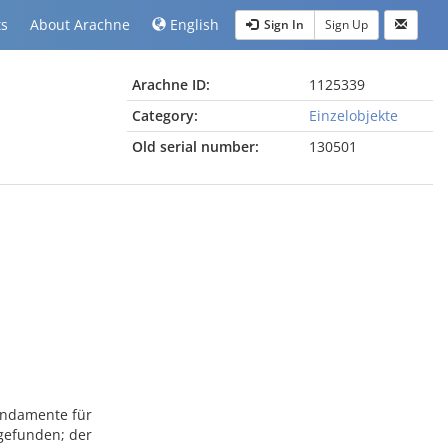
ts
About Arachne
English
Sign In
Sign Up
Arachne ID:
1125339
Category:
Einzelobjekte
Old serial number:
130501
Fundamente für
 gefunden; der