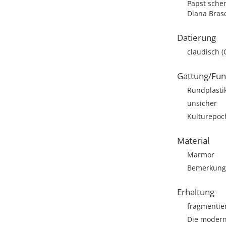
Papst sche
Diana Bras
Datierung
claudisch
(
Gattung/Fun
Rundplasti
unsicher
Kulturepoc
Material
Marmor
Bemerkung: 
Erhaltung
fragmentie
Die modern