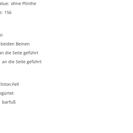
atue
ohne Plinthe
e
156
ei
beiden Beinen
an die Seite geführt
an die Seite geführt
hiton;Fell
egürtet
barfuß