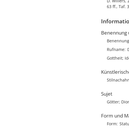
D. Willers,
63 ff., Taf. 
Informatio
Benennung u
Benennun
Rufname
Gottheit; I
Künstlerisc
Stilnacha
Sujet
Götter; Dio
Form und M
Form
Stat