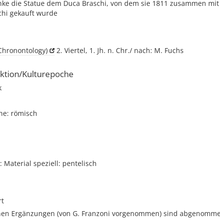
nke die Statue dem Duca Braschi, von dem sie 1811 zusammen mit 
chi gekauft wurde
Chronontology)
2. Viertel, 1. Jh. n. Chr./ nach: M. Fuchs
ktion/Kulturepoche
k
he: römisch
Material speziell: pentelisch
rt
en Ergänzungen (von G. Franzoni vorgenommen) sind abgenommen