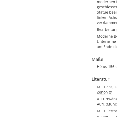
modernen F
geschlosse
Statue beei
linken Ach
verklamme
Bearbeitun
Moderne Be
Unterarme 
am Ende des
Maße
Höhe: 156 
Literatur
M. Fuchs, G
Zenon
A. Furtwäng
Aufl. (Münc
M. Fullerto