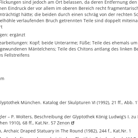
lickungen sind jedoch am Ort belassen, da deren Entfernung den
nen Eindruck der vor allem im oberen Bereich recht fragmentarisc
nträchtigt hätte; die beiden durch einen schräg von der rechten Sc
selhöhle verlaufenden Bruch getrennten Teile sind doppelt mitein
rt
gen: ergänzt
arbeitungen: Kopf; beide Unterarme; Füße; Teile des ehemals um
gewundenen Mäntelchens; Teile des Chitons antlang des linken Be
 Fellstreifens
cm
lyptothek München. Katalog der Skulpturen VI (1992), 21 ff., Abb. 1
ler – P. Wolters, Beschreibung der Glyptothek König Ludwig’s I. z
hen 1910), 68 ff., Kat.Nr. 57
Zenon
n, Archaic Draped Statuary in The Round (1982), 244 f., Kat.Nr. 1