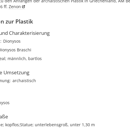
 Zu den Anfängen der archaistischen Plastik in Griechenland, AM Bei
36 ff.
Zenon
n zur Plastik
nd Charakterisierung
g
Dionysos
Dionysos Braschi
deal; männlich, bartlos
he Umsetzung
hmung
archaistisch
nysos
aße
ue; kopflos;Statue; unterlebensgroß, unter 1,30 m