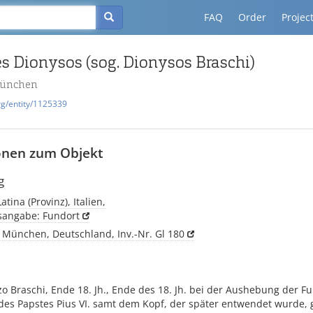
FAQ
Order
Projec
s Dionysos (sog. Dionysos Braschi)
München
rg/entity/1125339
onen zum Objekt
g
atina (Provinz), Italien,
tsangabe: Fundort
 München, Deutschland, Inv.-Nr. Gl 180
o Braschi, Ende 18. Jh., Ende des 18. Jh. bei der Aushebung der 
 des Papstes Pius VI. samt dem Kopf, der später entwendet wurde,