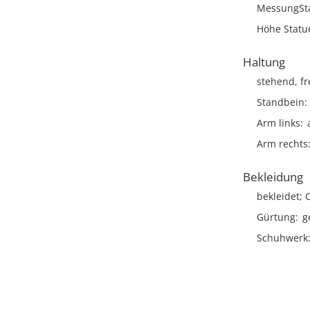
MessungSt
Höhe Statu
Haltung
stehend, fr
Standbein
Arm links
Arm rechts
Bekleidung
bekleidet; C
Gürtung
g
Schuhwerk