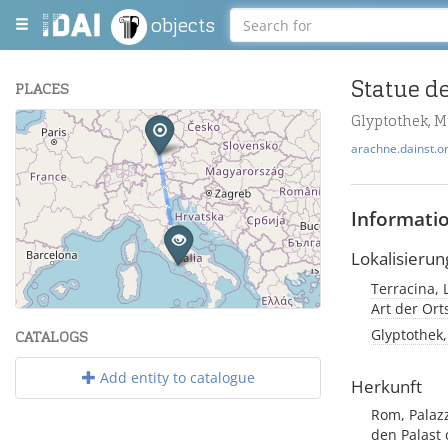
objects
Statue de
PLACES
Glyptothek, 
+
arachne.dainst.o
−
Informati
Lokalisierun
Terracina, L
Leaflet
| Maps and Data ©
OpenStreetMap
.
Art der Or
Glyptothek,
CATALOGS
Add entity to catalogue
Herkunft
Rom, Palazz
den Palast