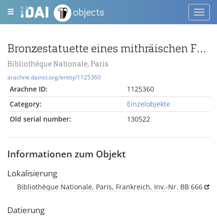
objects
Toggl
navig
Bronzestatuette eines mithräischen Fackelträgers (Kautes, Kautopates?)
Bibliothèque Nationale, Paris
arachne.dainst.org/entity/1125360
Arachne ID:
1125360
Category:
Einzelobjekte
Old serial number:
130522
Informationen zum Objekt
Lokalisierung
Bibliothèque Nationale, Paris, Frankreich, Inv.-Nr. BB 666
Datierung