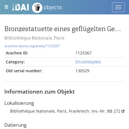
objects
Toggl
navig
Bronzestatuette eines geflügelten Genius
Bibliothèque Nationale, Paris
arachne.dainst.org/entity/1125367
Arachne ID:
1125367
Category:
Einzelobjekte
Old serial number:
130529
Informationen zum Objekt
Lokalisierung
Bibliothèque Nationale, Paris, Frankreich, Inv.-Nr. BB 272
Datierung