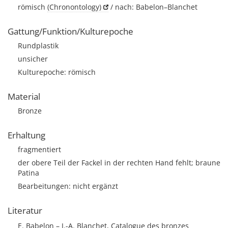
römisch
(Chronontology)
/ nach: Babelon–Blanchet
Gattung/Funktion/Kulturepoche
Rundplastik
unsicher
Kulturepoche: römisch
Material
Bronze
Erhaltung
fragmentiert
der obere Teil der Fackel in der rechten Hand fehlt; braune
Patina
Bearbeitungen: nicht ergänzt
Literatur
E. Babelon – J.-A. Blanchet, Catalogue des bronzes