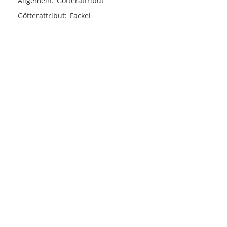
Allgemein
Götterattribut
Götterattribut
Fackel
Licensed under
Creative Commons
|
Imprint
|
Privacy
| Report bugs to
idai.objects@dainst.de