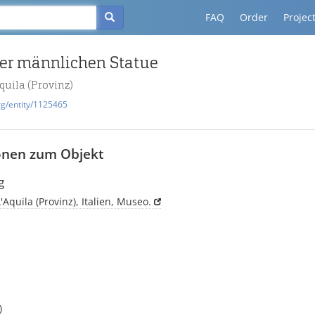
FAQ
Order
Projec
ner männlichen Statue
quila (Provinz)
rg/entity/1125465
onen zum Objekt
g
'Aquila (Provinz), Italien, Museo.
)