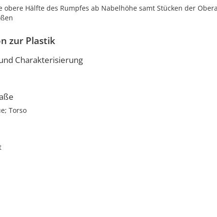
die obere Hälfte des Rumpfes ab Nabelhöhe samt Stücken der Ober
oßen
n zur Plastik
nd Charakterisierung
aße
ue; Torso
t