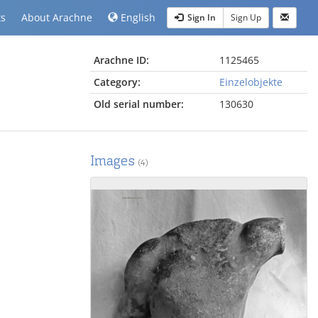
ts
About Arachne
English
Sign In
Sign Up
Arachne ID:
1125465
Category:
Einzelobjekte
Old serial number:
130630
Images
(4)