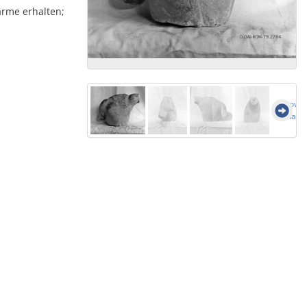
arme erhalten;
Show a
image