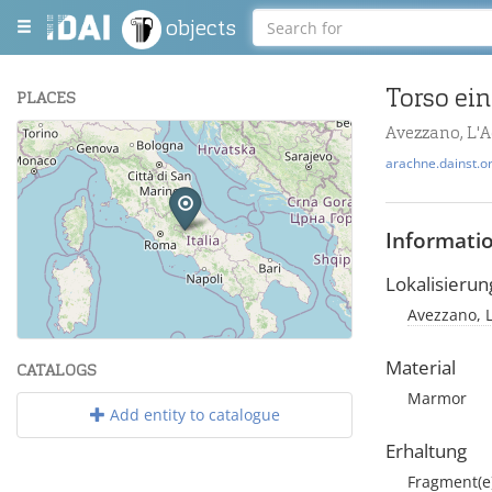
objects
Torso ei
PLACES
Avezzano, L'A
+
arachne.dainst.o
−
Informati
Lokalisierun
Avezzano, L
Leaflet
| Maps and Data ©
OpenStreetMap
.
Material
CATALOGS
Marmor
Add entity to catalogue
Erhaltung
Fragment(e