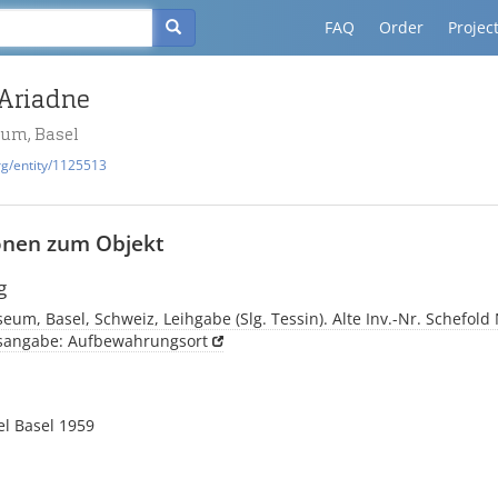
FAQ
Order
Projec
 Ariadne
um, Basel
rg/entity/1125513
onen zum Objekt
g
um, Basel, Schweiz, Leihgabe (Slg. Tessin). Alte Inv.-Nr. Schefold 
tsangabe: Aufbewahrungsort
l Basel 1959