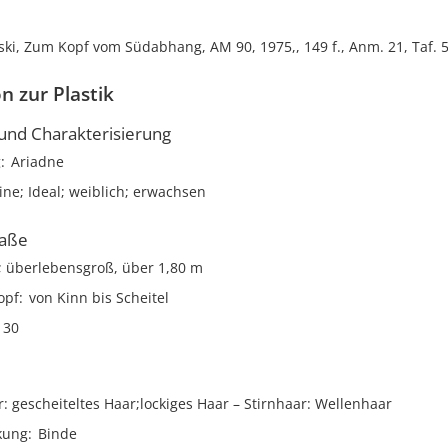
ki, Zum Kopf vom Südabhang, AM 90, 1975,, 149 f., Anm. 21, Taf. 
n zur Plastik
nd Charakterisierung
g
Ariadne
ne; Ideal; weiblich; erwachsen
aße
; überlebensgroß, über 1,80 m
opf
von Kinn bis Scheitel
30
r
gescheiteltes Haar;lockiges Haar
Stirnhaar
Wellenhaar
kung
Binde