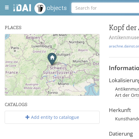
objects
Kopf der
PLACES
Antikenmuse
+
arachne.dainst.o
−
Informati
Lokalisierun
Antikenmuse
Leaflet
| Maps and Data ©
OpenStreetMap
.
Art der Or
CATALOGS
Herkunft
Add entity to catalogue
Kunsthande
Datierung