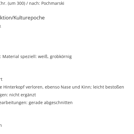
 Chr. (um 300) / nach: Pochmarski
ktion/Kulturepoche
k
Material speziell: weiß, grobkörnig
rt
e Hinterkopf verloren, ebenso Nase und Kinn; leicht bestoßen
gen: nicht ergänzt
arbeitungen: gerade abgeschnitten
m