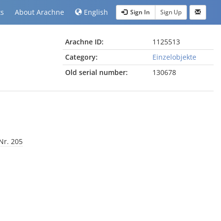
ts
About Arachne
English
Sign In
Sign Up
Arachne ID:
1125513
Category:
Einzelobjekte
Old serial number:
130678
Nr. 205