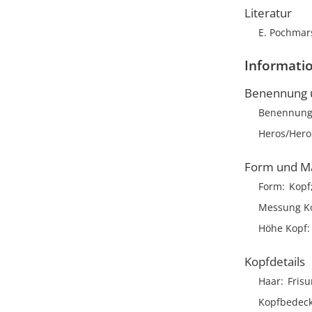
Literatur
E. Pochmars
Informatio
Benennung u
Benennun
Heros/Heroi
Form und M
Form
Kopf
Messung K
Höhe Kopf
Kopfdetails
Haar
Frisu
Kopfbedec