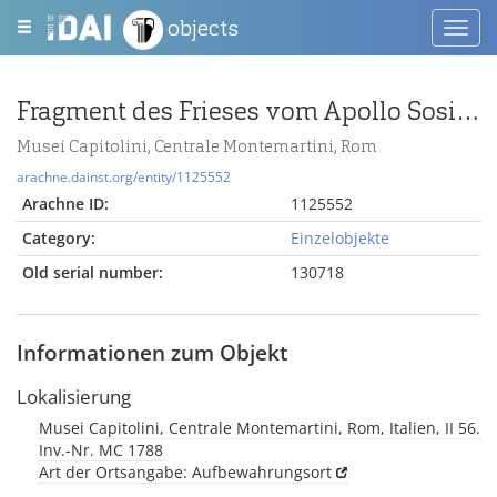
objects
Toggl
navig
Fragment des Frieses vom Apollo Sosianus Tempel mit der Darstellung einer Reiterschlacht
Musei Capitolini, Centrale Montemartini, Rom
arachne.dainst.org/entity/1125552
Arachne ID:
1125552
Category:
Einzelobjekte
Old serial number:
130718
Informationen zum Objekt
Lokalisierung
Musei Capitolini, Centrale Montemartini, Rom, Italien, II 56.
Inv.-Nr. MC 1788
Art der Ortsangabe: Aufbewahrungsort