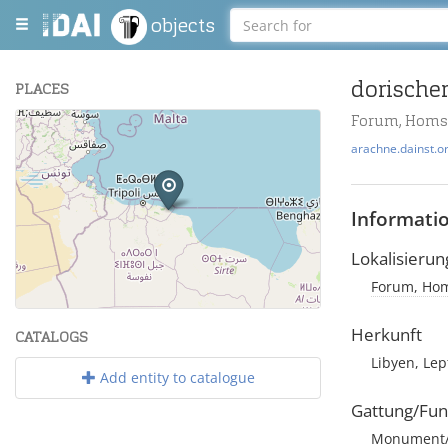
objects
dorische
PLACES
Forum, Homs
+
arachne.dainst.o
−
Informati
Lokalisierun
Forum, Homs
Leaflet
| Maps and Data ©
OpenStreetMap
.
Herkunft
CATALOGS
Libyen, Le
Add entity to catalogue
Gattung/Fun
Monument/A