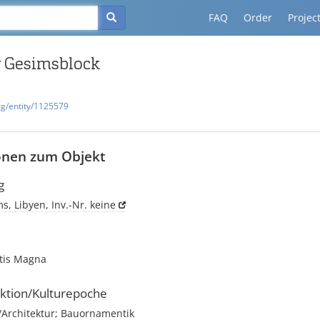
FAQ
Order
Projec
r Gesimsblock
rg/entity/1125579
onen zum Objekt
g
, Libyen, Inv.-Nr. keine
ptis Magna
ktion/Kulturepoche
rchitektur; Bauornamentik