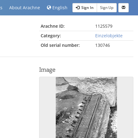
ts
About Arachne
English
Sign In
Sign Up
Arachne ID:
1125579
Category:
Einzelobjekte
Old serial number:
130746
Image