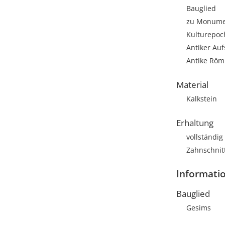
Bauglied
zu Monumen
Kulturepoc
Antiker Au
Antike Römi
Material
Kalkstein
Erhaltung
vollständig
Zahnschnitt
Informati
Bauglied
Gesims