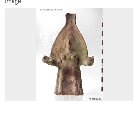
Image