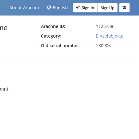
ts
About Arachne
English
Sign In
Sign Up
ene
Arachne ID:
1125738
Category:
Einzelobjekte
Old serial number:
130905
annt