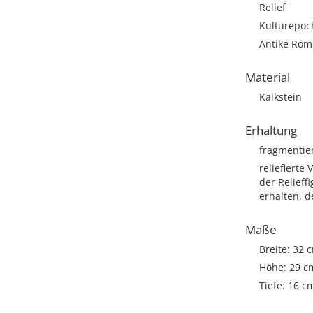
Relief
Kulturepoc
Antike Römi
Material
Kalkstein
Erhaltung
fragmentie
reliefierte
der Relieff
erhalten, d
Maße
Breite: 32 
Höhe: 29 c
Tiefe: 16 c