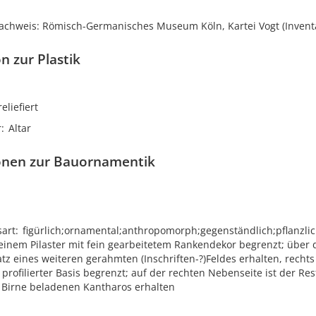
hweis: Römisch-Germanisches Museum Köln, Kartei Vogt (Inventa
n zur Plastik
reliefiert
r
Altar
onen zur Bauornamentik
sart
figürlich;ornamental;anthropomorph;gegenständlich;pflanzlich
einem Pilaster mit fein gearbeitetem Rankendekor begrenzt; über 
atz eines weiteren gerahmten (Inschriften-?)Feldes erhalten, recht
t profilierter Basis begrenzt; auf der rechten Nebenseite ist der Res
 Birne beladenen Kantharos erhalten