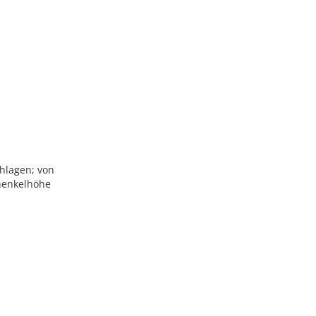
chlagen; von
chenkelhöhe