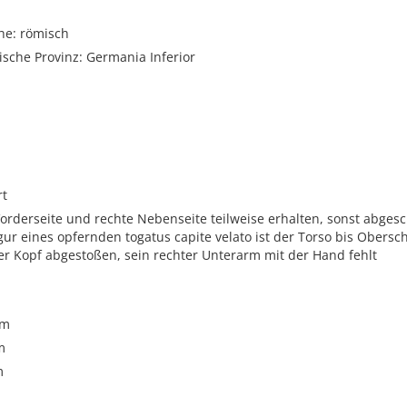
he: römisch
sche Provinz: Germania Inferior
rt
 Vorderseite und rechte Nebenseite teilweise erhalten, sonst abges
igur eines opfernden togatus capite velato ist der Torso bis Obers
er Kopf abgestoßen, sein rechter Unterarm mit der Hand fehlt
cm
m
m