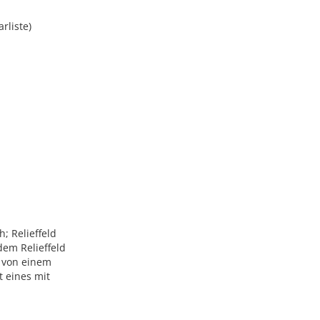
rliste)
; Relieffeld
dem Relieffeld
s von einem
t eines mit