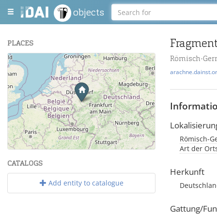
objects
Fragment 
PLACES
Römisch-Ger
+
arachne.dainst.o
−
Informati
Lokalisierun
Römisch-Ge
Leaflet
| Maps and Data ©
OpenStreetMap
.
Art der Or
CATALOGS
Herkunft
Add entity to catalogue
Deutschland
Gattung/Fun