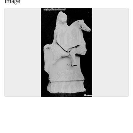
Image