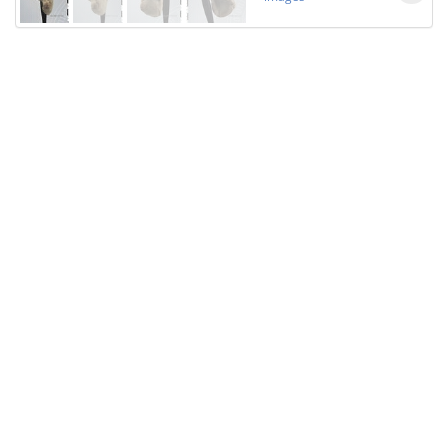
Licensed under
Creative Commons
|
Imprint
|
Privacy
| Report bugs to
idai.objects@dainst.de
v1.0.3 (build #485)