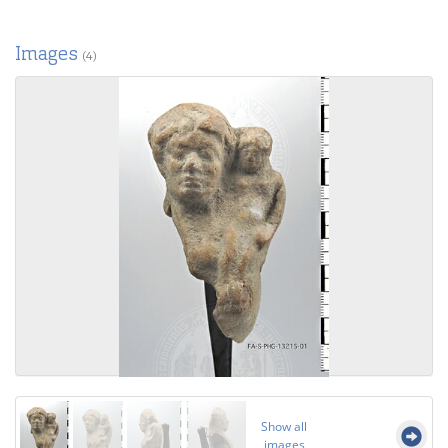
Images
(4)
Show all
images