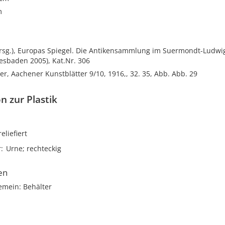
m
Hrsg.), Europas Spiegel. Die Antikensammlung im Suermondt-Lud
esbaden 2005), Kat.Nr. 306
er, Aachener Kunstblätter 9/10, 1916,, 32. 35, Abb. Abb. 29
n zur Plastik
reliefiert
r
Urne; rechteckig
en
emein: Behälter