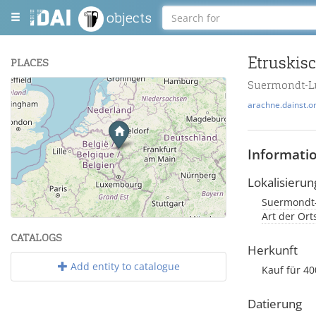
objects
Etruskis
PLACES
Suermondt-L
+
arachne.dainst.o
−
Informati
Lokalisierun
Suermondt-
Leaflet
| Maps and Data ©
OpenStreetMap
.
Art der Or
CATALOGS
Herkunft
Add entity to catalogue
Kauf für 40
Datierung