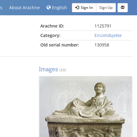
ts
About Arachne
English
Sign In
Sign Up
Arachne ID:
1125791
Category:
Einzelobjekte
Old serial number:
130958
Images
(10)