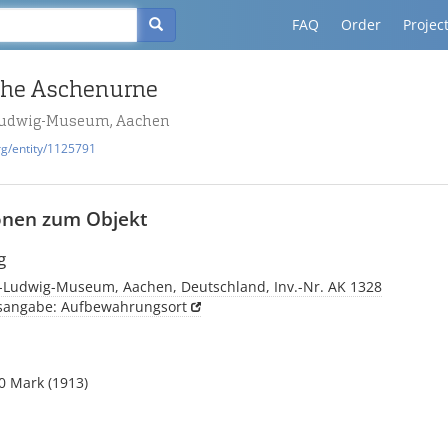
FAQ
Order
Projec
che Aschenurne
udwig-Museum, Aachen
rg/entity/1125791
onen zum Objekt
g
Ludwig-Museum, Aachen, Deutschland, Inv.-Nr. AK 1328
tsangabe: Aufbewahrungsort
0 Mark (1913)