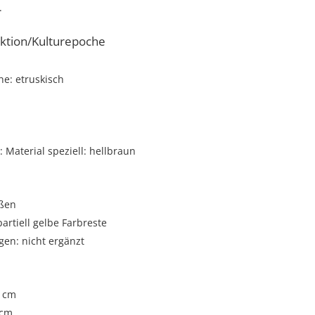
.
ktion/Kulturepoche
e: etruskisch
Material speziell: hellbraun
oßen
partiell gelbe Farbreste
gen: nicht ergänzt
5 cm
 cm