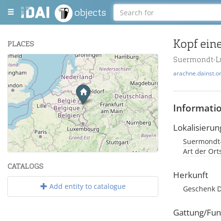
objects
Kopf eine
PLACES
Suermondt-L
+
arachne.dainst.o
−
Informati
Lokalisierun
Suermondt-
Leaflet
| Maps and Data ©
OpenStreetMap
.
Art der Or
CATALOGS
Herkunft
Add entity to catalogue
Geschenk D
Gattung/Fun