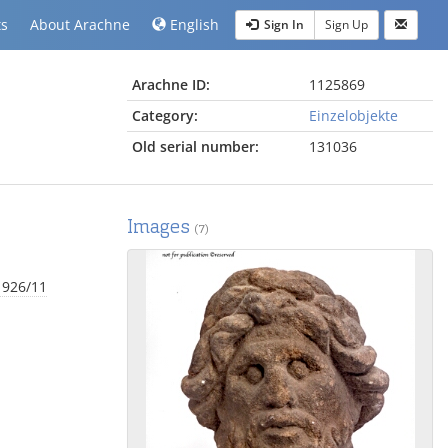
ts
About Arachne
English
Sign In
Sign Up
Arachne ID:
1125869
Category:
Einzelobjekte
Old serial number:
131036
Images
(7)
1926/11