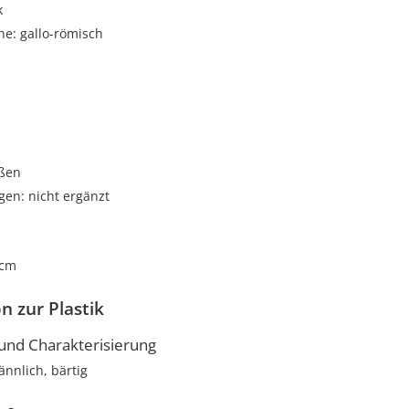
k
he: gallo-römisch
oßen
gen: nicht ergänzt
 cm
n zur Plastik
nd Charakterisierung
ännlich, bärtig