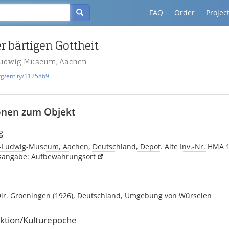
FAQ
Order
Projec
r bärtigen Gottheit
udwig-Museum, Aachen
rg/entity/1125869
onen zum Objekt
g
Ludwig-Museum, Aachen, Deutschland, Depot. Alte Inv.-Nr. HMA 
tsangabe: Aufbewahrungsort
ir. Groeningen (1926), Deutschland, Umgebung von Würselen
ktion/Kulturepoche