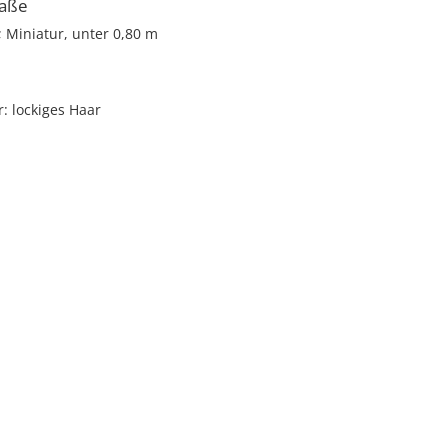
aße
; Miniatur, unter 0,80 m
r
lockiges Haar