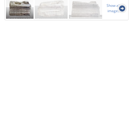
Show all
images
Licensed under
Creative Commons
|
Imprint
|
Privacy
| Report bugs to