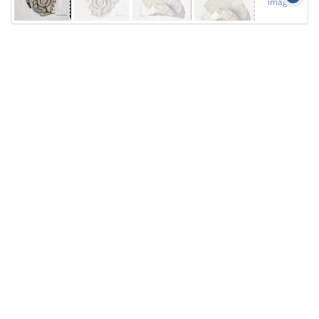
images
Licensed under
Creative Commons
|
Imprint
|
Privacy
| Report bugs to
idai.objects@dainst.de
v1.0.3 (build #485)