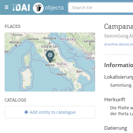
objects
Campana-
PLACES
Sammlung Al
+
arachne.dainst.o
−
Informati
Lokalisierun
Sammlung Al
Leaflet
| Maps and Data ©
OpenStreetMap
.
Herkunft
CATALOGS
Die Platte
Add entity to catalogue
der Porta 
Datierung