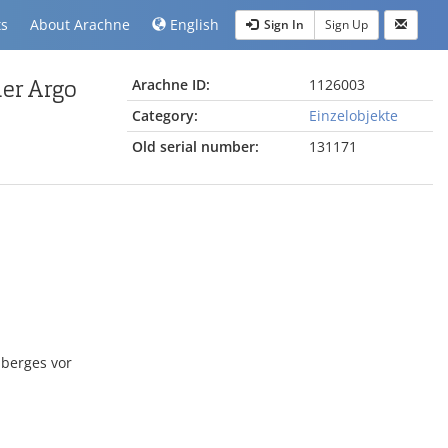
ts
About Arachne
English
Sign In
Sign Up
der Argo
Arachne ID:
1126003
Category:
Einzelobjekte
Old serial number:
131171
nberges vor