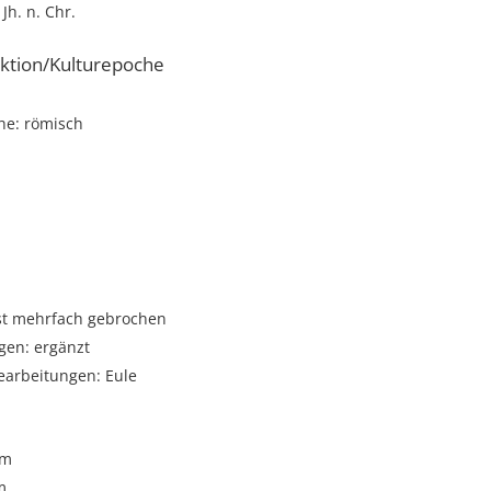
 Jh. n. Chr.
ktion/Kulturepoche
he: römisch
ist mehrfach gebrochen
gen: ergänzt
arbeitungen: Eule
cm
m