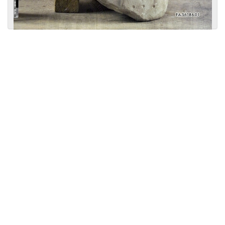
Licensed under
Creative Commons
|
Imprint
|
Privacy
| Report bugs to
idai.objects@dainst.de