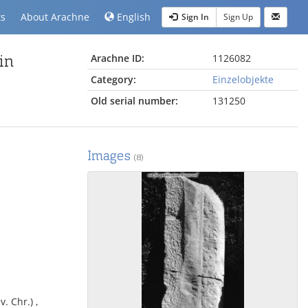
ts
About Arachne
English
Sign In
Sign Up
in
Arachne ID:
1126082
Category:
Einzelobjekte
Old serial number:
131250
Images
(8)
v. Chr.) ,