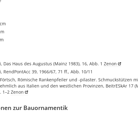
e
 cm
cm
cm
i, Das Haus des Augustus (Mainz 1983), 16, Abb. 1
Zenon
i, RendPontAcc 39, 1966/67, 71 ff., Abb. 10/11
Förtsch, Römische Rankenpfeiler und -pilaster. Schmuckstützen m
ehmlich aus Italien und den westlichen Provinzen, BeitrESkAr 17 (
f. 1–2
Zenon
onen zur Bauornamentik