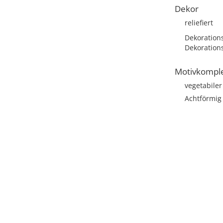
Dekor
reliefiert
Dekoration
Dekoration
Motivkompl
vegetabile
Achtförmig 