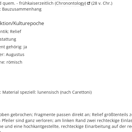
 quem. - frühkaiserzeitlich
(Chronontology)
(28 v. Chr.)
t: Bauzusammenhang
ktion/Kulturepoche
tik; Relief
stattung
t gehörig: ja
er: Augustus
he: römisch
Material speziell: lunensisch (nach Carettoni)
ben gebrochen; Fragmente passen direkt an; Relief größtenteils ze
 Pfeiler sind ganz verloren; am linken Rand zwei rechteckige Einl
e und eine hochkantgestellte, rechteckige Einarbeitung auf der r