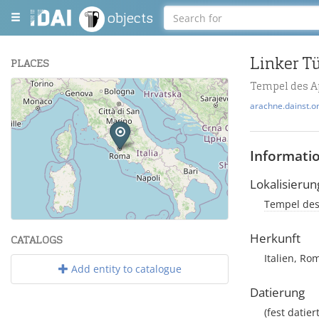
objects
Linker T
PLACES
Tempel des Ap
+
arachne.dainst.o
−
Informati
Lokalisierun
Tempel des 
Leaflet
| Maps and Data ©
OpenStreetMap
.
Herkunft
CATALOGS
Italien, R
Add entity to catalogue
Datierung
(fest datier