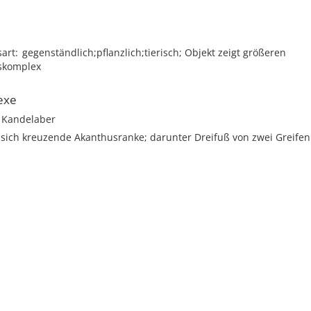
sart
gegenständlich;pflanzlich;tierisch; Objekt zeigt größeren
skomplex
exe
r Kandelaber
sich kreuzende Akanthusranke; darunter Dreifuß von zwei Greifen 