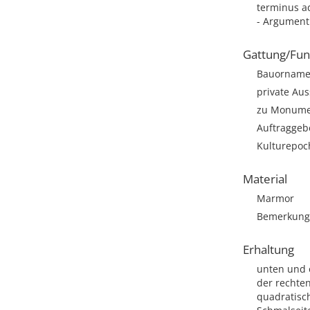
terminus ad
- Argumen
Gattung/Fun
Bauornamen
private Aus
zu Monumen
Auftraggeb
Kulturepoc
Material
Marmor
Bemerkung: 
Erhaltung
unten und o
der rechten
quadratisch