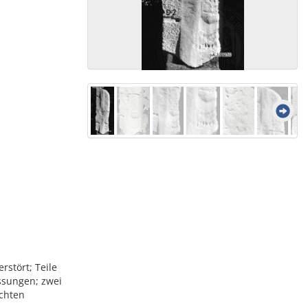
rstört; Teile
assungen; zwei
echten