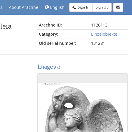
ts
About Arachne
English
Sign In
Sign Up
leia
Arachne ID:
1126113
Category:
Einzelobjekte
Old serial number:
131281
Images
(2)