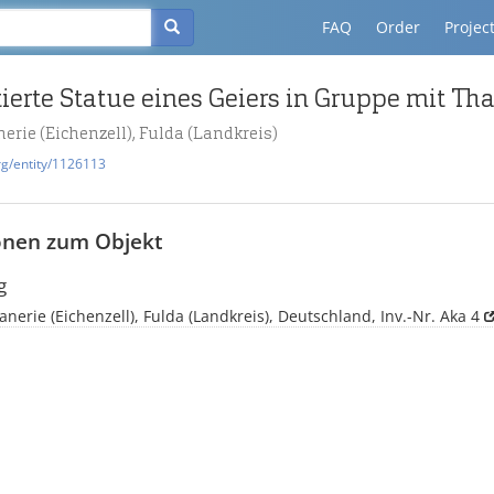
FAQ
Order
Projec
erte Statue eines Geiers in Gruppe mit Tha
erie (Eichenzell), Fulda (Landkreis)
rg/entity/1126113
onen zum Objekt
g
anerie (Eichenzell), Fulda (Landkreis), Deutschland, Inv.-Nr. Aka 4