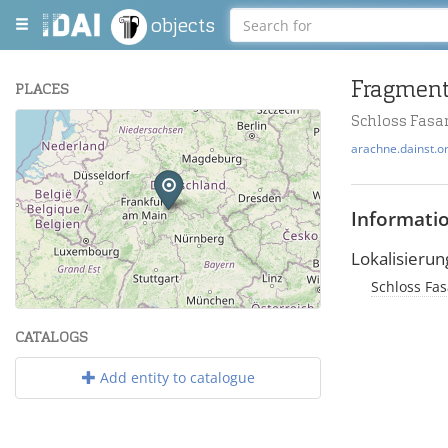
objects
Fragmenti
PLACES
Schloss Fasan
+
arachne.dainst.o
−
Informati
Lokalisierun
Schloss Fas
Leaflet
| Maps and Data ©
OpenStreetMap
.
CATALOGS
Add entity to catalogue