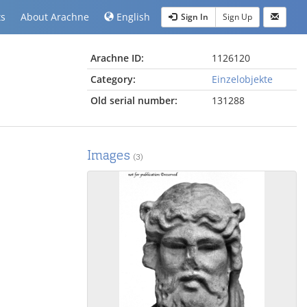
ts
About Arachne
English
Sign In
Sign Up
Arachne ID:
1126120
Category:
Einzelobjekte
Old serial number:
131288
Images
(3)