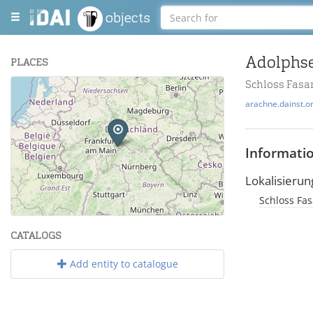
objects
Adolphse
PLACES
Schloss Fasan
+
arachne.dainst.o
−
Informati
Lokalisierun
Schloss Fas
Leaflet
| Maps and Data ©
OpenStreetMap
.
CATALOGS
Add entity to catalogue