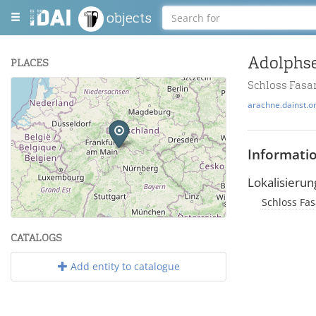
objects
Adolphse
PLACES
Schloss Fasan
+
arachne.dainst.o
−
Informati
Lokalisierun
Schloss Fas
Leaflet
| Maps and Data ©
OpenStreetMap
.
CATALOGS
Add entity to catalogue