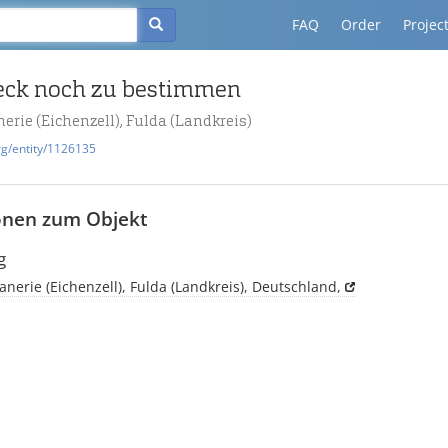
FAQ
Order
Projec
ck noch zu bestimmen
erie (Eichenzell), Fulda (Landkreis)
rg/entity/1126135
onen zum Objekt
g
anerie (Eichenzell), Fulda (Landkreis), Deutschland,