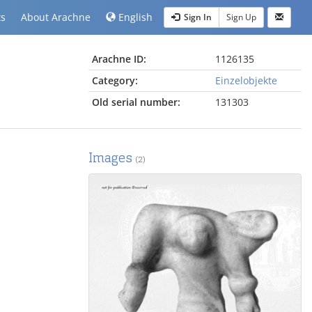
ts
About Arachne
English
Sign In
Sign Up
Arachne ID:
1126135
Category:
Einzelobjekte
Old serial number:
131303
Images
(2)