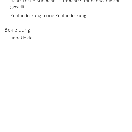
Haar
Frisur
Kurzhaar
Stirnhaar
Strähnenhaar leicht
gewellt
Kopfbedeckung
ohne Kopfbedeckung
Bekleidung
unbekleidet