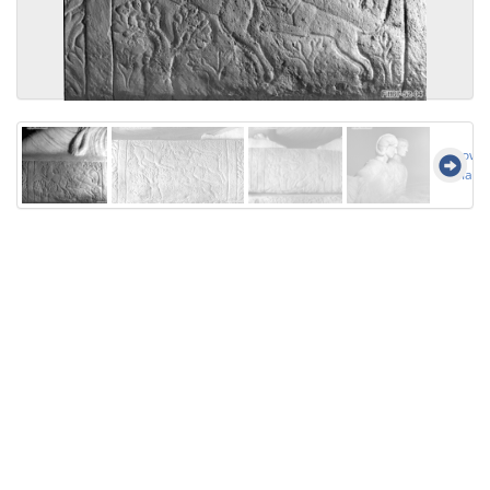
Show a
image