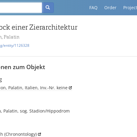
FAQ
Order
Projec
ck einer Zierarchitektur
, Palatin
rg/entity/1126328
onen zum Objekt
g
n, Palatin, Italien, Inv.-Nr. keine
m, Palatin, sog. Stadion/Hippodrom
ch
(Chronontology)