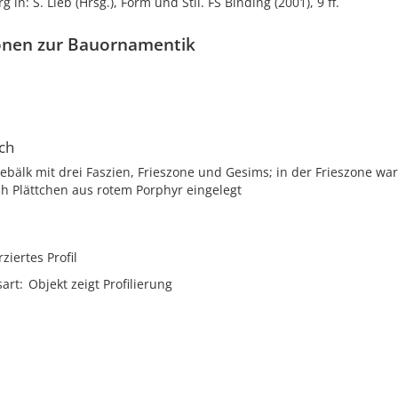
g in: S. Lieb (Hrsg.), Form und Stil. FS Binding (2001), 9 ff.
onen zur Bauornamentik
ch
ebälk mit drei Faszien, Frieszone und Gesims; in der Frieszone wa
h Plättchen aus rotem Porphyr eingelegt
rziertes Profil
sart
Objekt zeigt Profilierung