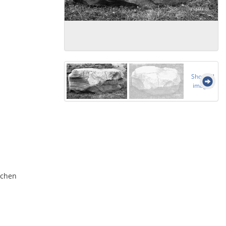
Show all
images
ochen