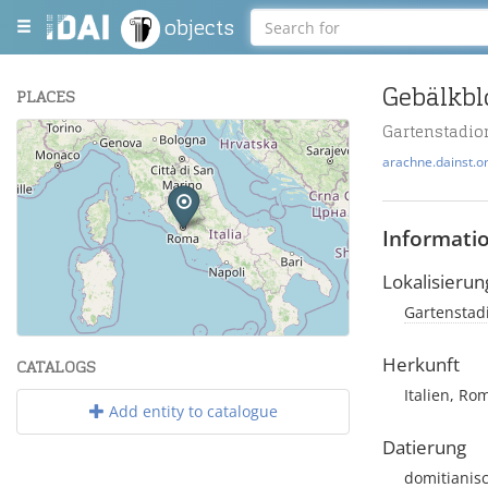
objects
Gebälkblo
PLACES
Gartenstadion
+
arachne.dainst.o
−
Informati
Lokalisierun
Gartenstadio
Leaflet
| Maps and Data ©
OpenStreetMap
.
Herkunft
CATALOGS
Italien, Ro
Add entity to catalogue
Datierung
domitianis