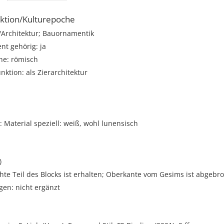
ktion/Kulturepoche
rchitektur; Bauornamentik
t gehörig: ja
he: römisch
unktion: als Zierarchitektur
Material speziell: weiß, wohl lunensisch
)
hte Teil des Blocks ist erhalten; Oberkante vom Gesims ist abgebr
gen: nicht ergänzt