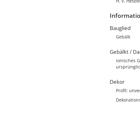
H. v. Hesber
Informati
Bauglied
Gebälk
Gebälkt / Da
ionisches G
ursprünglic
Dekor
Profil: unve
Dekoration