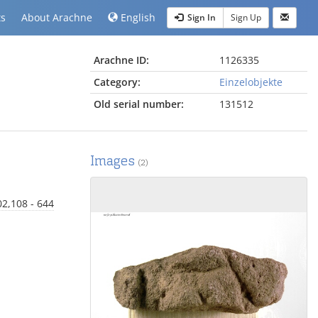
ts
About Arachne
English
Sign In
Sign Up
Arachne ID:
1126335
Category:
Einzelobjekte
Old serial number:
131512
Images
(2)
02,108 - 644