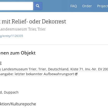
FAQ
Order
Projec
mit Relief- oder Dekorrest
Landesmuseum Trier, Trier
rg/entity/1126335
onen zum Objekt
g
 Landesmuseum Trier, Trier, Deutschland, Kiste 71. Inv.-Nr. EV 20
tsangabe: letzter bekannter Aufbewahrungsort
d, Duppach
ktion/Kulturepoche