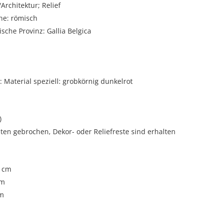
rchitektur; Relief
he: römisch
sche Provinz: Gallia Belgica
Material speziell: grobkörnig dunkelrot
)
iten gebrochen, Dekor- oder Reliefreste sind erhalten
5 cm
cm
cm