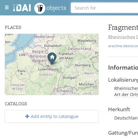
objects
Fragment 
PLACES
Rheinisches 
+
arachne.dainst.o
−
Informati
Lokalisierun
Rheinisches
Leaflet
| Maps and Data ©
OpenStreetMap
.
Art der Or
CATALOGS
Herkunft
Add entity to catalogue
Deutschlan
Gattung/Fun