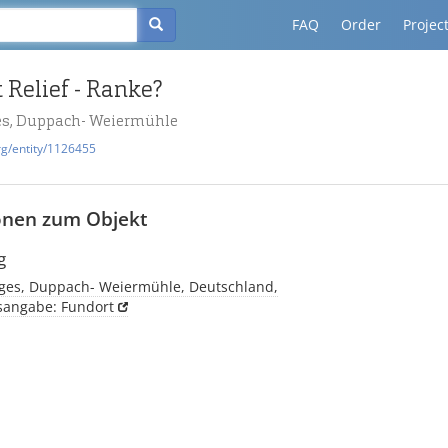
FAQ
Order
Projec
 Relief - Ranke?
es, Duppach- Weiermühle
rg/entity/1126455
onen zum Objekt
g
rges, Duppach- Weiermühle, Deutschland,
tsangabe: Fundort