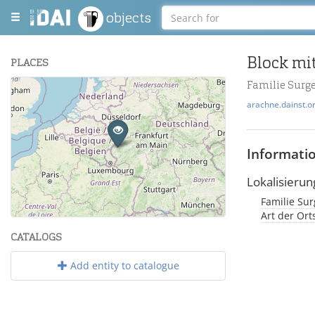
objects
Block mit
PLACES
Familie Surg
+
arachne.dainst.o
−
Informati
Lokalisierun
Familie Su
Leaflet
| Maps and Data ©
OpenStreetMap
.
Art der Or
CATALOGS
Add entity to catalogue