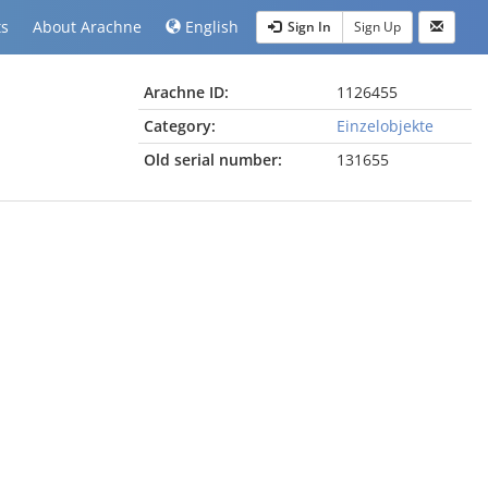
ts
About Arachne
English
Sign In
Sign Up
Arachne ID:
1126455
Category:
Einzelobjekte
Old serial number:
131655