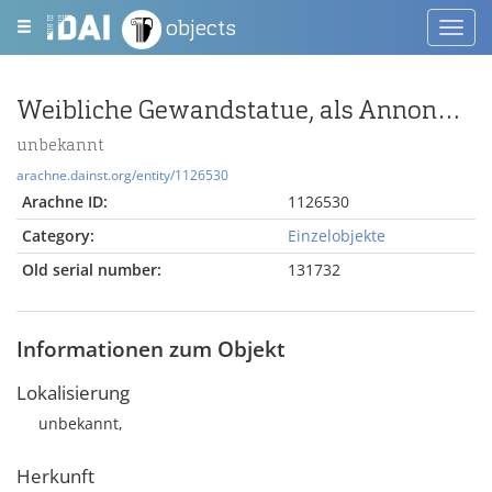
objects
Toggl
navig
Weibliche Gewandstatue, als Annona/ Ceres ergänzt
unbekannt
arachne.dainst.org/entity/1126530
Arachne ID:
1126530
Category:
Einzelobjekte
Old serial number:
131732
Informationen zum Objekt
Lokalisierung
unbekannt,
Herkunft