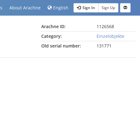
ts
About Arachne
English
Sign In
Sign Up
Arachne ID:
1126568
Category:
Einzelobjekte
Old serial number:
131771