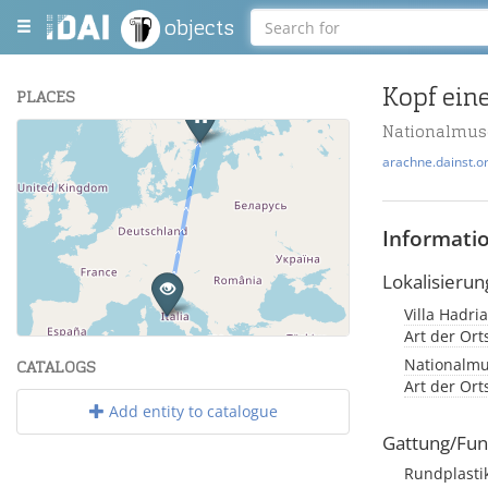
objects
Kopf eine
PLACES
Nationalmus
+
arachne.dainst.o
−
Informati
Lokalisierun
Villa Hadria
Leaflet
| Maps and Data ©
OpenStreetMap
.
Art der Or
Nationalmu
CATALOGS
Art der Or
Add entity to catalogue
Gattung/Fun
Rundplasti