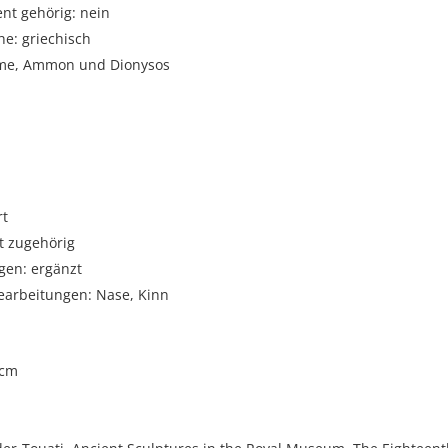
t gehörig: nein
e: griechisch
me, Ammon und Dionysos
rt
t zugehörig
gen: ergänzt
arbeitungen: Nase, Kinn
 cm