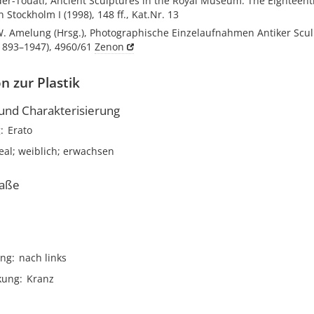
er-Touati, Ancient Sculptures in the Royal Museum. The Eighteent
n Stockholm I (1998), 148 ff., Kat.Nr. 13
 W. Amelung (Hrsg.), Photographische Einzelaufnahmen Antiker Scu
893–1947), 4960/61
Zenon
n zur Plastik
nd Charakterisierung
g
Erato
deal; weiblich; erwachsen
aße
ng
nach links
kung
Kranz