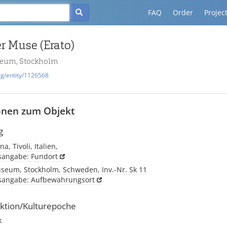
FAQ
Order
Projec
r Muse (Erato)
eum, Stockholm
rg/entity/1126568
onen zum Objekt
g
na, Tivoli, Italien,
tsangabe: Fundort
seum, Stockholm, Schweden, Inv.-Nr. Sk 11
tsangabe: Aufbewahrungsort
ktion/Kulturepoche
k