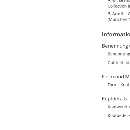
A.-M. Leand
Collection i
P. Arndt –
(München 1
Informatio
Benennung u
Benennun
Gottheit; I
Form und M
Form
Kopf
Kopfdetails
Kopfwendu
Kopfbedec