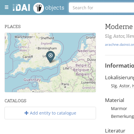
objects
Moderne 
PLACES
Slg. Astor, He
+
arachne.dainst.o
−
Informati
Lokalisierun
Slg. Astor,
Leaflet
| Maps and Data ©
OpenStreetMap
.
Material
CATALOGS
Marmor
Add entity to catalogue
Bemerkung: 
Literatur