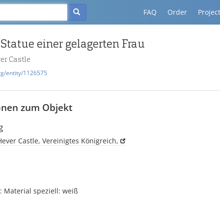
FAQ
Order
Projec
Statue einer gelagerten Frau
ver Castle
rg/entity/1126575
onen zum Objekt
g
 Hever Castle, Vereinigtes Königreich,
Material speziell: weiß