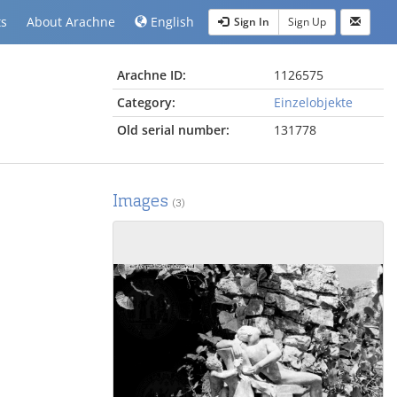
ts
About Arachne
English
Sign In
Sign Up
Arachne ID:
1126575
Category:
Einzelobjekte
Old serial number:
131778
Images
(3)