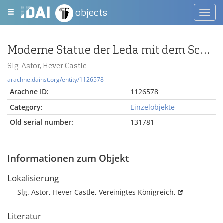
objects
Toggl
navig
Moderne Statue der Leda mit dem Schwan
Slg. Astor, Hever Castle
arachne.dainst.org/entity/1126578
Arachne ID:
1126578
Category:
Einzelobjekte
Old serial number:
131781
Informationen zum Objekt
Lokalisierung
Slg. Astor, Hever Castle, Vereinigtes Königreich,
Literatur