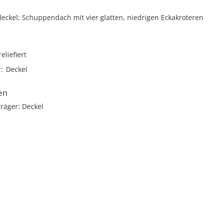
eckel; Schuppendach mit vier glatten, niedrigen Eckakroteren
reliefiert
r
Deckel
en
räger: Deckel