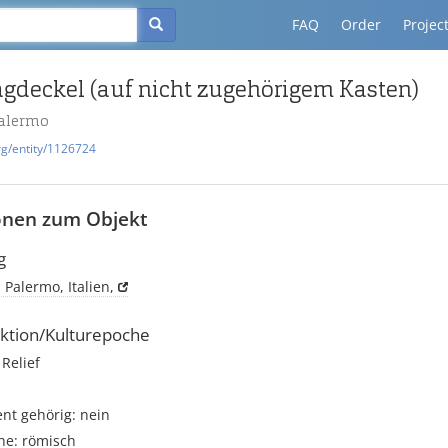
FAQ
Order
Projec
gdeckel (auf nicht zugehörigem Kasten)
Palermo
rg/entity/1126724
onen zum Objekt
g
 Palermo, Italien,
ktion/Kulturepoche
Relief
t gehörig: nein
he: römisch