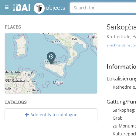
objects
Sarkopha
PLACES
Kathedrale, 
+
arachne.dainst.o
−
Informati
Lokalisierun
Kathedrale,
Leaflet
| Maps and Data ©
OpenStreetMap
.
Gattung/Fun
CATALOGS
Sarkophag; 
Add entity to catalogue
Grab
zu Monumen
Kulturepoc