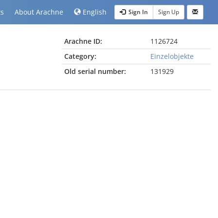
ts
About Arachne
English
Sign In
Sign Up
Arachne ID:
1126724
Category:
Einzelobjekte
Old serial number:
131929