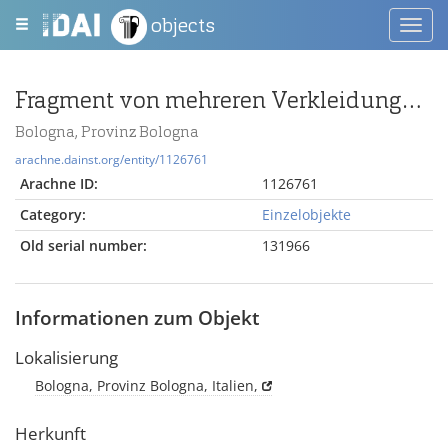
objects
Toggl
navig
Fragment von mehreren Verkleidungsplatten mit Pilasterdekor
Bologna, Provinz Bologna
arachne.dainst.org/entity/1126761
Arachne ID:
1126761
Category:
Einzelobjekte
Old serial number:
131966
Informationen zum Objekt
Lokalisierung
Bologna, Provinz Bologna, Italien,
Herkunft