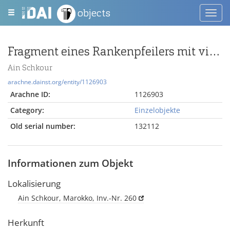
objects
Toggl
navig
Fragment eines Rankenpfeilers mit vier reliefierten Seiten
Ain Schkour
arachne.dainst.org/entity/1126903
Arachne ID:
1126903
Category:
Einzelobjekte
Old serial number:
132112
Informationen zum Objekt
Lokalisierung
Ain Schkour, Marokko, Inv.-Nr. 260
Herkunft