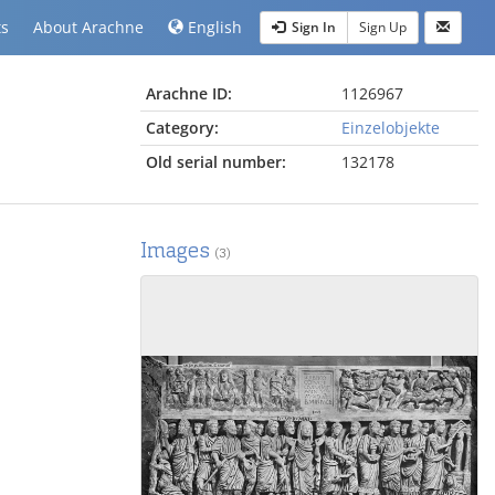
ts
About Arachne
English
Sign In
Sign Up
Arachne ID:
1126967
Category:
Einzelobjekte
Old serial number:
132178
Images
(3)