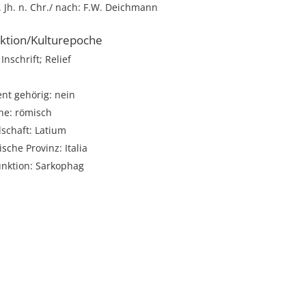
4. Jh. n. Chr./ nach: F.W. Deichmann
ktion/Kulturepoche
Inschrift; Relief
t gehörig: nein
he: römisch
schaft: Latium
sche Provinz: Italia
unktion: Sarkophag
i