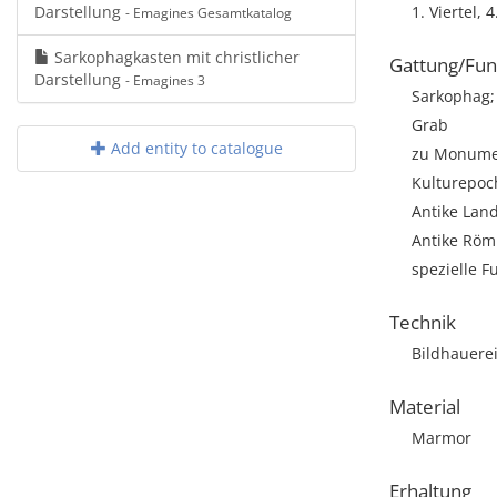
Darstellung
1. Viertel, 
- Emagines Gesamtkatalog
Sarkophagkasten mit christlicher
Gattung/Fun
Darstellung
- Emagines 3
Sarkophag; 
Grab
Add entity to catalogue
zu Monumen
Kulturepoc
Antike Land
Antike Römi
spezielle F
Technik
Bildhauere
Material
Marmor
Erhaltung