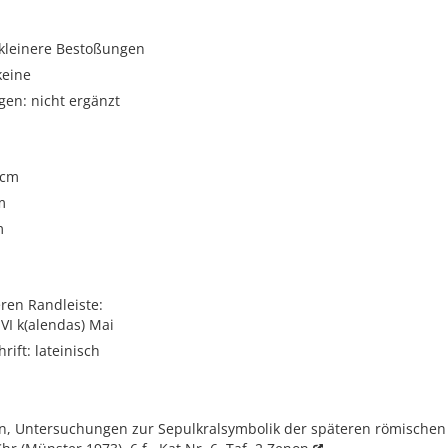
 kleinere Bestoßungen
keine
gen: nicht ergänzt
 cm
m
m
ren Randleiste:
 VI k(alendas) Mai
rift: lateinisch
n, Untersuchungen zur Sepulkralsymbolik der späteren römischen K