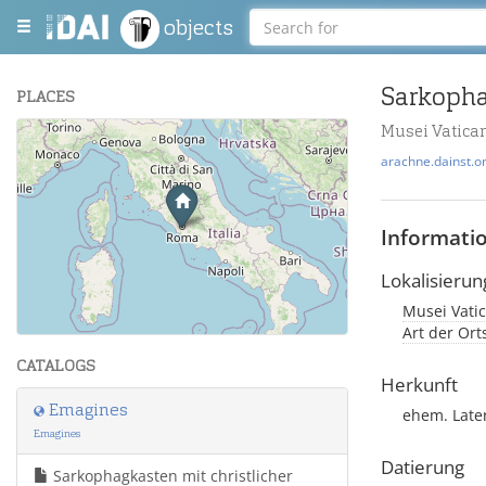
objects
Sarkopha
PLACES
Musei Vatican
+
arachne.dainst.o
−
Informati
Lokalisierun
Musei Vatic
Leaflet
| Maps and Data ©
OpenStreetMap
.
Art der Or
CATALOGS
Herkunft
Emagines
ehem. Late
Emagines
Datierung
Sarkophagkasten mit christlicher