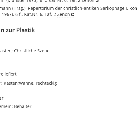
hr (Münster 1973), 6 f., Kat.Nr. 6, Taf. 2
Zenon
mann (Hrsg.), Repertorium der christlich-antiken Sarkophage I. Ro
1967), 6 f., Kat.Nr. 6, Taf. 2
Zenon
n zur Plastik
asten; Christliche Szene
reliefiert
r
Kasten;Wanne; rechteckig
en
emein: Behälter