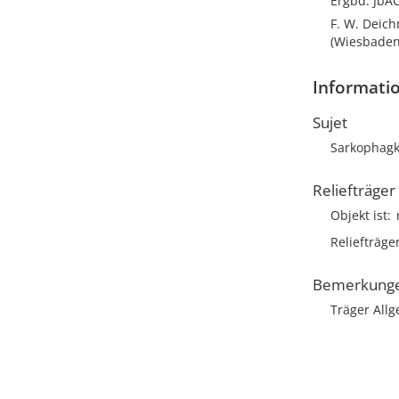
Ergbd. JbAC
F. W. Deich
(Wiesbaden 
Informatio
Sujet
Sarkophagk
Reliefträger
Objekt ist
Reliefträge
Bemerkung
Träger Allg