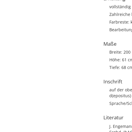
vollständig
Zahlreiche
Farbreste: 
Bearbeitun
Maße
Breite: 200
Höhe: 61 c
Tiefe: 68 c
Inschrift
auf der obe
d(epositus)
Sprache/Sch
Literatur
J. Engeman