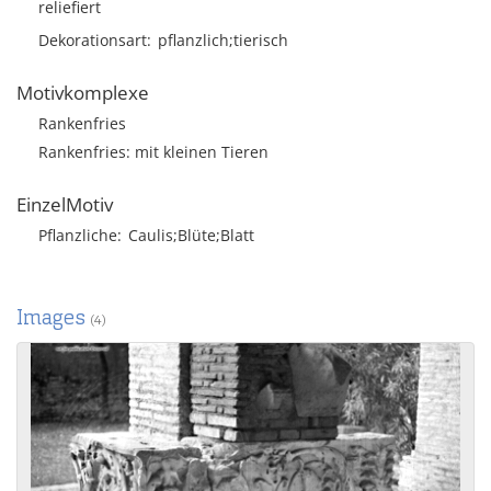
reliefiert
Dekorationsart
pflanzlich;tierisch
Motivkomplexe
Rankenfries
Rankenfries: mit kleinen Tieren
EinzelMotiv
Pflanzliche
Caulis;Blüte;Blatt
Images
(4)