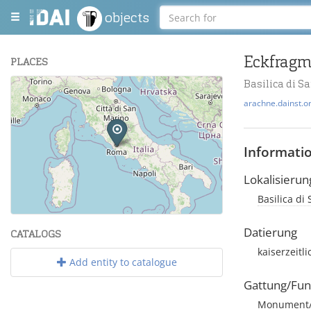
objects
Eckfragm
PLACES
Basilica di S
+
arachne.dainst.o
−
Informati
Lokalisierun
Basilica di 
Leaflet
| Maps and Data ©
OpenStreetMap
.
Datierung
CATALOGS
kaiserzeitl
Add entity to catalogue
Gattung/Fun
Monument/A