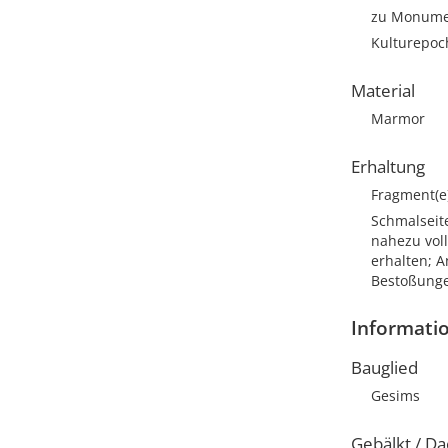
zu Monumen
Kulturepoc
Material
Marmor
Erhaltung
Fragment(e
Schmalseite
nahezu voll
erhalten; A
Bestoßunge
Informati
Bauglied
Gesims
Gebälkt / Da