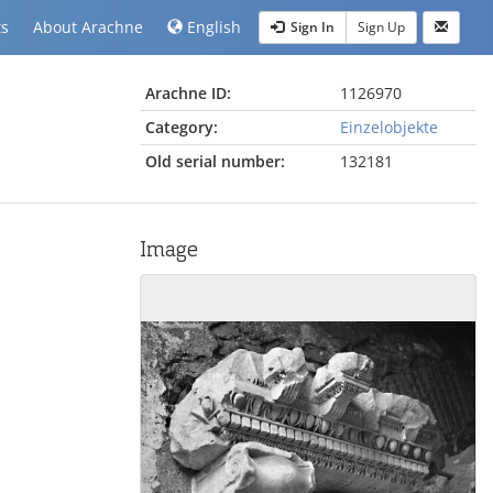
ts
About Arachne
English
Sign In
Sign Up
Arachne ID:
1126970
Category:
Einzelobjekte
Old serial number:
132181
Image