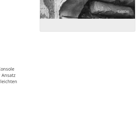
Konsole
r Ansatz
 leichten