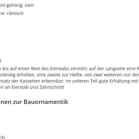
t gehörig: nein
he: römisch
)
 bis auf einen Rest des Eierstabs zerstört; auf der Langseite eine 
ständig erhalten, eine zweite zur Hälfte, von zwei weiteren nur de
nsatz der Kassetten erkennbar; im unteren Teil gute Erhaltung mit
n an Eierstab und Zahnschnitt
onen zur Bauornamentik
ch