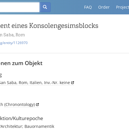
FAQ
Order
Projec
ent eines Konsolengesimsblocks
an Saba, Rom
rg/entity/1126970
onen zum Objekt
g
San Saba, Rom, Italien, Inv.-Nr. keine
ich
(Chronontology)
ktion/Kulturepoche
rchitektur; Bauornamentik