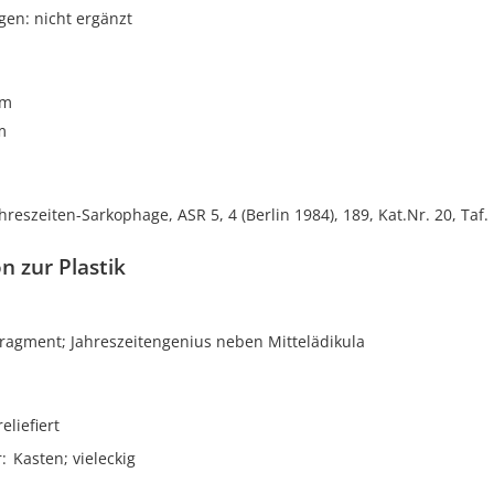
gen: nicht ergänzt
cm
m
ahreszeiten-Sarkophage, ASR 5, 4 (Berlin 1984), 189, Kat.Nr. 20, Taf.
n zur Plastik
ragment; Jahreszeitengenius neben Mittelädikula
reliefiert
r
Kasten; vieleckig