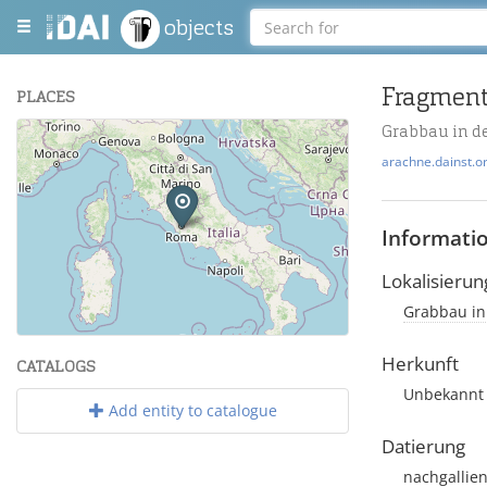
objects
Fragment
PLACES
Grabbau in d
+
arachne.dainst.o
−
Informati
Lokalisierun
Grabbau in 
Leaflet
| Maps and Data ©
OpenStreetMap
.
Herkunft
CATALOGS
Unbekannt
Add entity to catalogue
Datierung
nachgallien