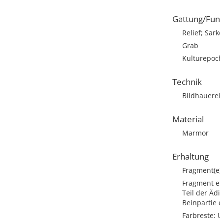
Gattung/Fun
Relief; Sar
Grab
Kulturepoc
Technik
Bildhauere
Material
Marmor
Erhaltung
Fragment(e
Fragment ei
Teil der Äd
Beinpartie 
Farbreste: