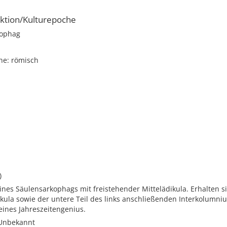
ktion/Kulturepoche
kophag
he: römisch
i
)
nes Säulensarkophags mit freistehender Mittelädikula. Erhalten si
ikula sowie der untere Teil des links anschließenden Interkolumni
eines Jahreszeitengenius.
 Unbekannt