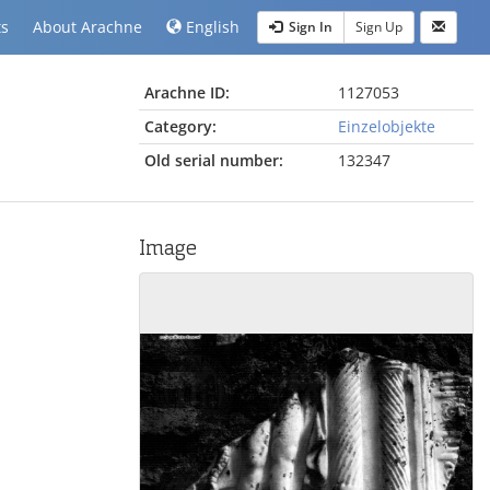
ts
About Arachne
English
Sign In
Sign Up
Arachne ID:
1127053
Category:
Einzelobjekte
Old serial number:
132347
Image