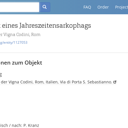
FAQ
Order
Projec
 eines Jahreszeitensarkophags
er Vigna Codini, Rom
rg/entity/1127053
onen zum Objekt
g
der Vigna Codini, Rom, Italien, Via di Porta S. Sebastianno.
isch / nach: P. Kranz