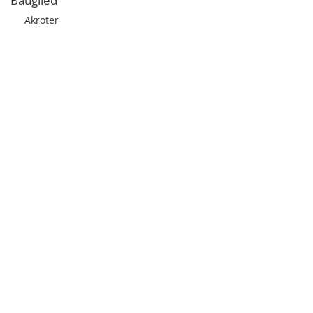
Bauglied
Akroter
Licensed under
Creative Commons
|
Imprint
|
Privacy
| Report bugs to
idai.objects@dainst.de