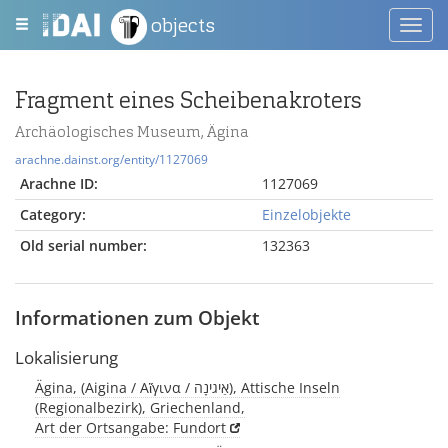
objects
Toggl
navig
Fragment eines Scheibenakroters
Archäologisches Museum, Ägina
arachne.dainst.org/entity/1127069
Arachne ID:
1127069
Category:
Einzelobjekte
Old serial number:
132363
Informationen zum Objekt
Lokalisierung
Ägina, (Aigina / Αἴγινα / אַיגינָה), Attische Inseln
(Regionalbezirk), Griechenland,
Art der Ortsangabe: Fundort