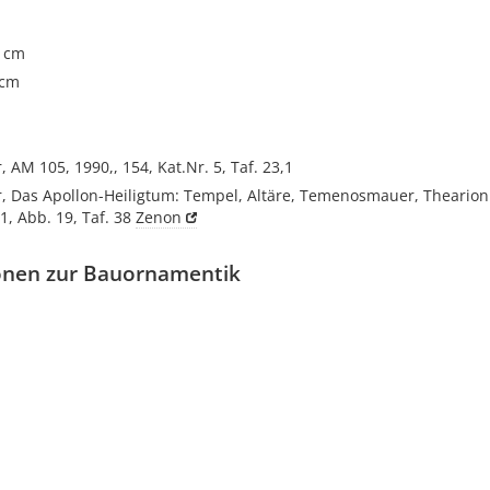
8 cm
 cm
, AM 105, 1990,, 154, Kat.Nr. 5, Taf. 23,1
r, Das Apollon-Heiligtum: Tempel, Altäre, Temenosmauer, Thearion. 
31, Abb. 19, Taf. 38
Zenon
onen zur Bauornamentik