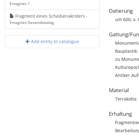
Emagines 1
Datierung
Fragment eines Scheibenakroters
-
um 600, v. 
Emagines Gesamtkatalog
Gattung/Fun
Add entity to catalogue
Monument/A
Bauplastik:
zu Monumen
Kulturepoch
Antiker Auf
Material
Terrakotta
Erhaltung
fragmentie
Bearbeitun