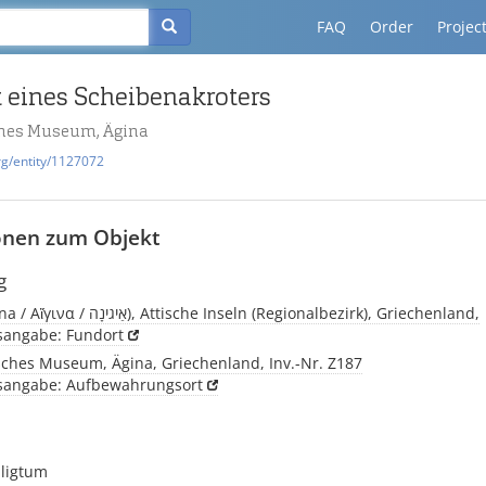
FAQ
Order
Projec
 eines Scheibenakroters
hes Museum, Ägina
rg/entity/1127072
onen zum Objekt
g
Ägina, (Aigina / Αἴγινα / אַיגינָה), Attische Inseln (Regionalbezirk), Griechenland,
tsangabe: Fundort
sches Museum, Ägina, Griechenland, Inv.-Nr. Z187
tsangabe: Aufbewahrungsort
iligtum