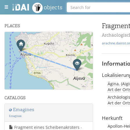
objects
Fragment
PLACES
Archäologisc
+
arachne.dainst.o
−
Informati
Lokalisierun
Leaflet
| Maps and Data ©
OpenStreetMap
.
Art der Or
Archäologi
CATALOGS
Art der Or
Emagines
Emagines
Herkunft
Apollon-He
Fragment eines Scheibenakroters
-