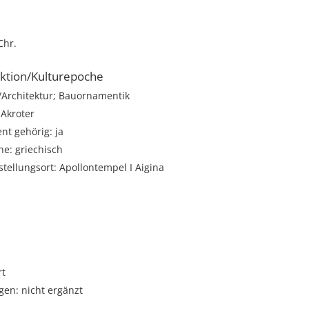
Chr.
ktion/Kulturepoche
rchitektur; Bauornamentik
 Akroter
t gehörig: ja
e: griechisch
stellungsort: Apollontempel I Aigina
rt
gen: nicht ergänzt