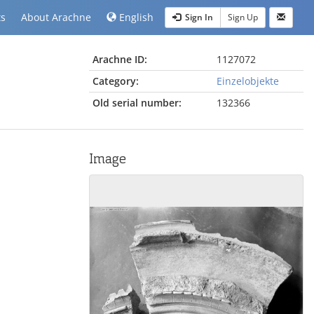
ts
About Arachne
English
Sign In
Sign Up
Arachne ID:
1127072
Category:
Einzelobjekte
Old serial number:
132366
Image