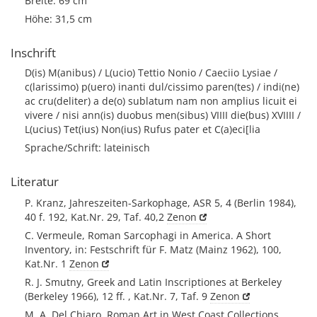
Breite: 69 cm
Höhe: 31,5 cm
Inschrift
D(is) M(anibus) / L(ucio) Tettio Nonio / Caeci
io Lysiae /
c(larissimo) p(uero) in
anti dul/cissimo paren(tes) / indi
(ne)
ac cru(deliter) a de(o) sublatum nam non amplius licuit ei
vivere / nisi ann(is) duobus men(sibus) VIIII die(bus) XVIIII /
L(ucius) Tet(ius) Non(ius) Rufus pater et C(a)eci[lia
Sprache/Schrift: lateinisch
Literatur
P. Kranz, Jahreszeiten-Sarkophage, ASR 5, 4 (Berlin 1984),
40 f. 192, Kat.Nr. 29, Taf. 40,2
Zenon
C. Vermeule, Roman Sarcophagi in America. A Short
Inventory, in: Festschrift für F. Matz (Mainz 1962), 100,
Kat.Nr. 1
Zenon
R. J. Smutny, Greek and Latin Inscriptiones at Berkeley
(Berkeley 1966), 12 ff. , Kat.Nr. 7, Taf. 9
Zenon
M. A. Del Chiaro, Roman Art in West Coast Collections