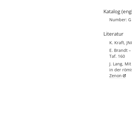
Katalog (engl
Number: G
Literatur
K. Kraft, JNG
E. Brandt –
Taf. 160
J. Lang, Mi
in der römi
Zenon