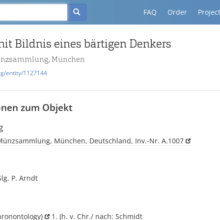
FAQ
Order
Projec
t Bildnis eines bärtigen Denkers
Münzsammlung, München
rg/entity/1127144
onen zum Objekt
g
 Münzsammlung, München, Deutschland, Inv.-Nr. A.1007
g. P. Arndt
hronontology)
1. Jh. v. Chr./ nach: Schmidt