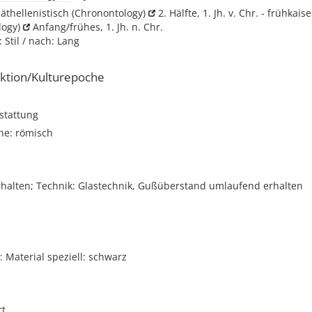
päthellenistisch
(Chronontology)
2. Hälfte, 1. Jh. v. Chr. - frühkaise
logy)
Anfang/frühes, 1. Jh. n. Chr.
 Stil / nach: Lang
ktion/Kulturepoche
stattung
he: römisch
halten; Technik: Glastechnik, Gußüberstand umlaufend erhalten
Material speziell: schwarz
rt