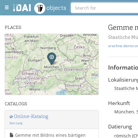
objects
Gemme mi
PLACES
Staatliche 
+
arachne.dainst.o
−
Informati
Lokalisierun
Staatliche
Leaflet
| Maps and Data ©
OpenStreetMap
.
Herkunft
CATALOGS
München, Sl
Online-Katalog
Jörn Lang
Datierung
Gemme mit Bildnis eines bärtigen
römisch
(C