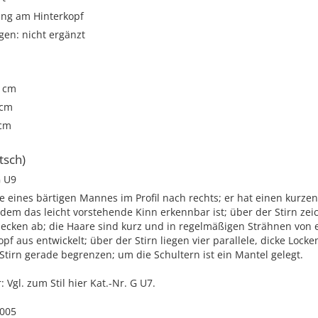
ng am Hinterkopf
gen: nicht ergänzt
8 cm
 cm
 cm
tsch)
 U9
e eines bärtigen Mannes im Profil nach rechts; er hat einen kurzen
 dem das leicht vorstehende Kinn erkennbar ist; über der Stirn zei
ecken ab; die Haare sind kurz und in regelmäßigen Strähnen von 
pf aus entwickelt; über der Stirn liegen vier parallele, dicke Lock
Stirn gerade begrenzen; um die Schultern ist ein Mantel gelegt.
Vgl. zum Stil hier Kat.-Nr. G U7.
2005