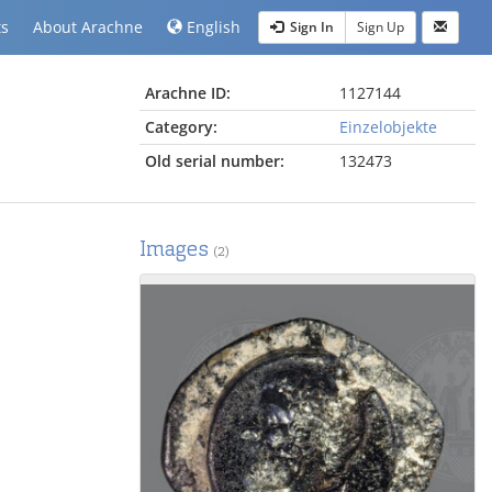
ts
About Arachne
English
Sign In
Sign Up
Arachne ID:
1127144
Category:
Einzelobjekte
Old serial number:
132473
Images
(2)