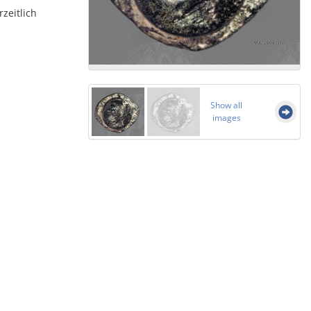
rzeitlich
Show all
images