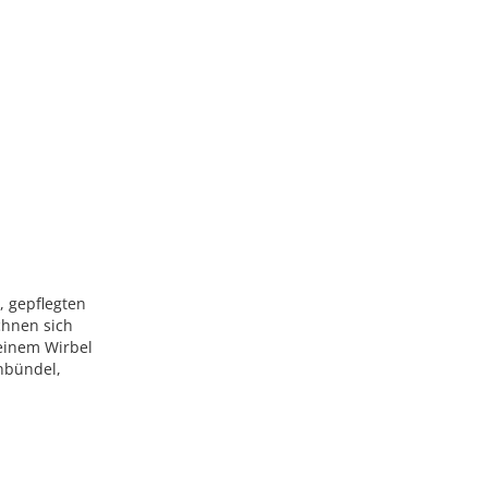
, gepflegten
chnen sich
einem Wirbel
enbündel,