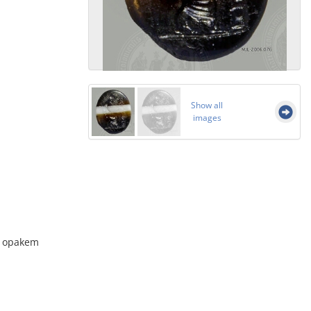
Show all
images
t opakem