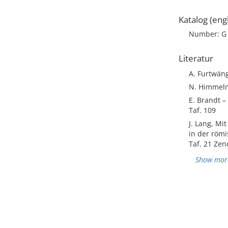
Katalog (engl
Number: G
Literatur
A. Furtwäng
N. Himmelma
E. Brandt –
Taf. 109
J. Lang, Mi
in der römi
Taf. 21
Zen
Show mor