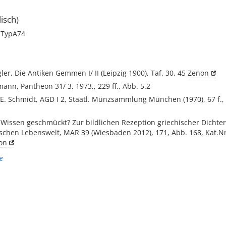
isch)
 TypA74
ler, Die Antiken Gemmen I/ II (Leipzig 1900), Taf. 30, 45
Zenon
nn, Pantheon 31/ 3, 1973,, 229 ff., Abb. 5.2
 E. Schmidt, AGD I 2, Staatl. Münzsammlung München (1970), 67 f., 
t Wissen geschmückt? Zur bildlichen Rezeption griechischer Dicht
schen Lebenswelt, MAR 39 (Wiesbaden 2012), 171, Abb. 168, Kat.Nr
on
e