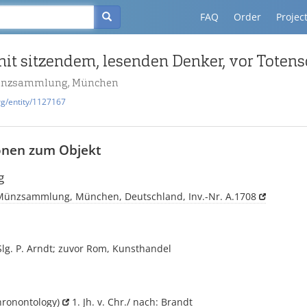
FAQ
Order
Projec
Münzsammlung, München
rg/entity/1127167
onen zum Objekt
g
 Münzsammlung, München, Deutschland, Inv.-Nr. A.1708
lg. P. Arndt; zuvor Rom, Kunsthandel
hronontology)
1. Jh. v. Chr./ nach: Brandt