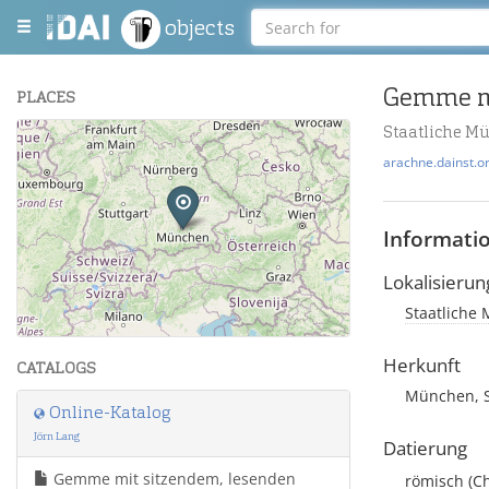
objects
PLACES
Staatliche 
+
arachne.dainst.o
−
Informati
Lokalisierun
Staatliche
Leaflet
| Maps and Data ©
OpenStreetMap
.
Herkunft
CATALOGS
München, S
Online-Katalog
Jörn Lang
Datierung
Gemme mit sitzendem, lesenden
römisch
(C