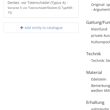
Denker, vor Totenschädel (Typus A)
-
Original: s
Variante 5: vor Totenschädel/Skelett (G TypA68–
- Argument:
75)
Gattung/Fun
Add entity to catalogue
Kleinfund
private Aus
Kulturepoc
Technik
Technik: St
Material
Edelstein
Bemerkung:
weißen Mit
Erhaltung
vollständig