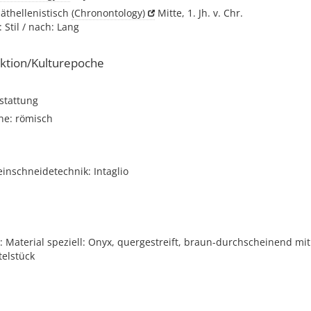
päthellenistisch
(Chronontology)
Mitte, 1. Jh. v. Chr.
 Stil / nach: Lang
ktion/Kulturepoche
stattung
he: römisch
einschneidetechnik: Intaglio
 Material speziell: Onyx, quergestreift, braun-durchscheinend mi
telstück