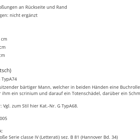
toßungen an Rückseite und Rand
gen: nicht ergänzt
2 cm
 cm
 cm
tsch)
 TypA74
sitzender bärtiger Mann, welcher in beiden Händen eine Buchrolle
vor ihm ein scrinium und darauf ein Totenschädel, darüber ein Schm
Vgl. zum Stil hier Kat.-Nr. G TypA68.
2005
k:
oße Serie classe IV (Letterati) sez. B 81 (Hannover Bd. 34)