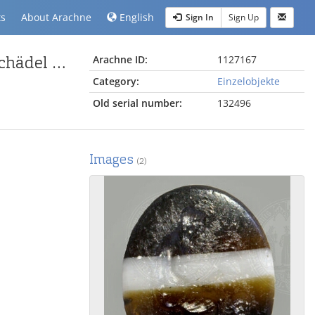
ts
About Arachne
English
Sign In
Sign Up
Gemme mit sitzendem, lesenden Denker, vor Totenschädel (Typus A)
Arachne ID:
1127167
Category:
Einzelobjekte
Old serial number:
132496
Images
(2)